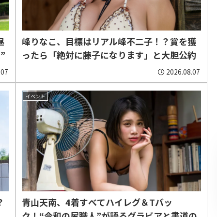
昼
峰りなこ、目標はリアル峰不二子！？賞を獲
”
ったら「絶対に藤子になります」と大胆公約
.07
2026.08.07
イベント
？
青山天南、4着すべてハイレグ＆Tバッ
ク！“令和の尻職人”が語るグラビアと書道の