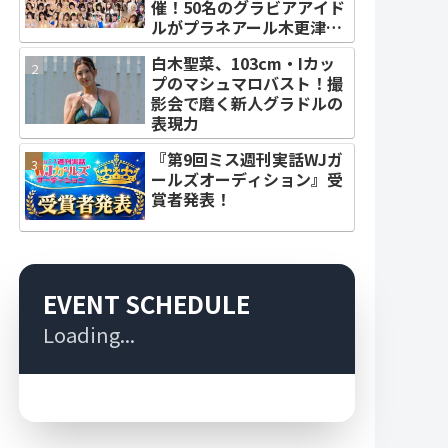
催！50名のグラビアアイド
ルがプラネアール木更津に
集結！
白木聖菜、103cm・Iカッ
プのマシュマロバスト！撮
影会で磨く新人グラドルの
表現力
『第9回ミス週刊実話WJガ
ールズオーディション』受
賞者発表！
EVENT SCHEDULE
Loading...