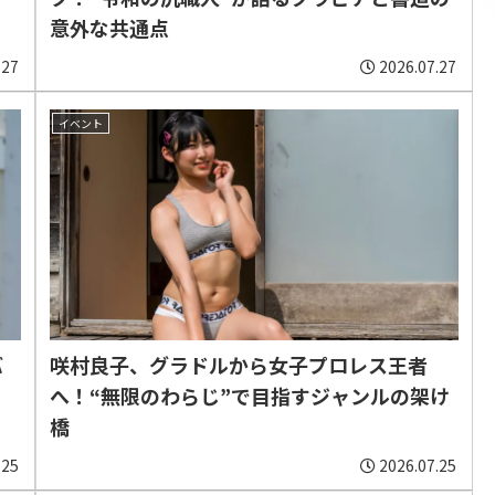
意外な共通点
.27
2026.07.27
イベント
バ
咲村良子、グラドルから女子プロレス王者
へ！“無限のわらじ”で目指すジャンルの架け
橋
.25
2026.07.25