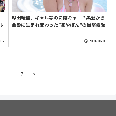
塚田綾佳、ギャルなのに陰キャ！？黒髪から
ル
金髪に生まれ変わった”あやぽん”の衝撃素顔
.02
2026.06.01
次
…
7
へ