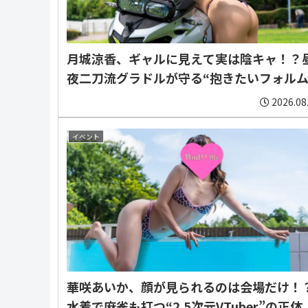
月城涼香、ギャルに見えて実は陰キャ！？
夜二刀流グラドルが守る“抱きたいフォルム
2026.08
イベント
華咲あいか、顔が見られるのは会場だけ！
水着で麻雀も打つ“2.5次元VTuber”の正体