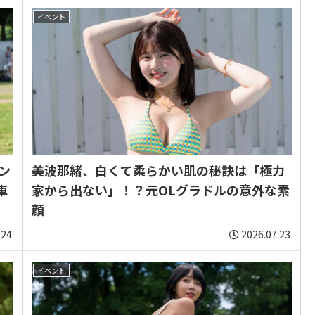
イベント
ン
美波那緒、白くて柔らかい肌の秘訣は「極力
車
家から出ない」！？元OLグラドルの意外な素
顔
.24
2026.07.23
イベント