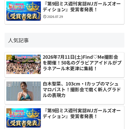
『第9回ミス週刊実話WJガールズオー
ディション』受賞者発表！
2026.07.29
人気記事
2026年7月11日(土)Find♡Me撮影会
を開催！50名のグラビアアイドルがプ
ラネアール木更津に集結！
白木聖菜、103cm・Iカップのマシュ
マロバスト！撮影会で磨く新人グラド
ルの表現力
『第9回ミス週刊実話WJガールズオー
ディション』受賞者発表！