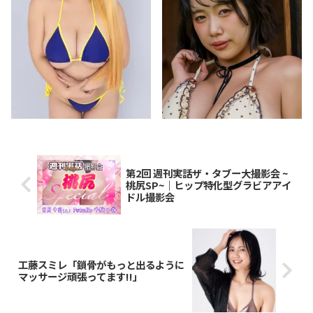
第2回 週刊実話ザ・タブー大撮影会 ~
桃尻SP~｜ヒップ特化型グラビアアイ
ドル撮影会
工藤スミレ「鎖骨がもっと出るように
マッサージ頑張ってます!!」