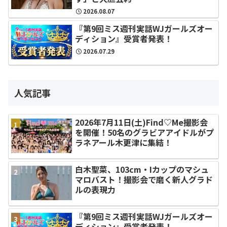
2026.08.07
『第9回ミス週刊実話WJガールズオー
ディション』受賞者発表！
2026.07.29
人気記事
2026年7月11日(土)Find♡Me撮影会
を開催！50名のグラビアアイドルがプ
ラネアール木更津に集結！
白木聖菜、103cm・Iカップのマシュ
マロバスト！撮影会で磨く新人グラド
ルの表現力
『第9回ミス週刊実話WJガールズオー
ディション』受賞者発表！