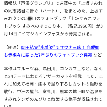
情報誌『声優グランプリ』で連載中の「上坂すみれ
の同志諸君に告ぐ（ハート）」をまとめた、上坂す
みれクンの5冊目のフォトブック『上坂すみれフォ
トブック すみぺのほっこり本』（税込3960円）が3
月14日にイマジカインフォスから発売される。
【関連】
岡田結実“水着姿”でサウナ三昧！ 恋愛観
も赤裸々に語った7年ぶりのフォトブック発売
など
本作はフルーツ酒、隅田川、コンカフェなど、なん
と24テーマにわたるアザーカットを掲載。また、こ
れに加えて福岡・熊本で撮り下ろしカットの撮影を
敢行。中洲の屋台、室見川、熊本の城下町や温泉を
すみれクンがのんびりと散策する様子が収録されて
いる。