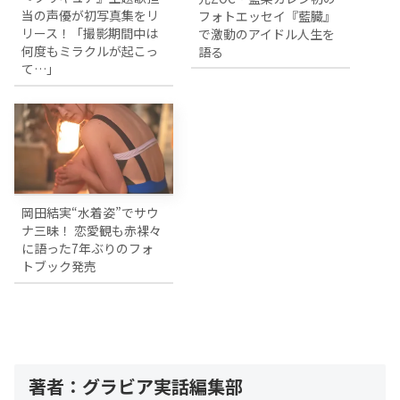
当の声優が初写真集をリ
フォトエッセイ『藍臓』
リース！「撮影期間中は
で激動のアイドル人生を
何度もミラクルが起こっ
語る
て…」
岡田結実“水着姿”でサウ
ナ三昧！ 恋愛観も赤裸々
に語った7年ぶりのフォ
トブック発売
著者：グラビア実話編集部