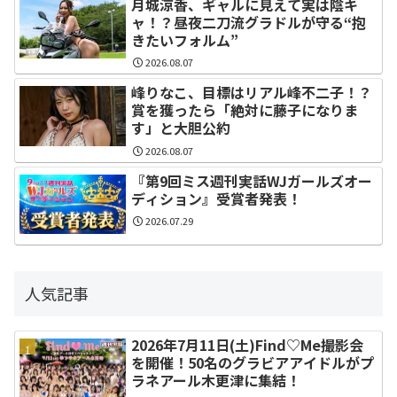
月城涼香、ギャルに見えて実は陰キ
ャ！？昼夜二刀流グラドルが守る“抱
きたいフォルム”
2026.08.07
峰りなこ、目標はリアル峰不二子！？
賞を獲ったら「絶対に藤子になりま
す」と大胆公約
2026.08.07
『第9回ミス週刊実話WJガールズオー
ディション』受賞者発表！
2026.07.29
人気記事
2026年7月11日(土)Find♡Me撮影会
を開催！50名のグラビアアイドルがプ
ラネアール木更津に集結！