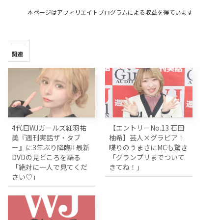
本ページはアフィリエイトプログラムによる収益を得ています
関連
4代目WJガールズ紅羽祐
【エントリーNo.13 石田
美『週刊実話ザ・タブ
柚希】芸人×グラビア！
ー』に3年ぶり降臨!! 最新
喋りのうまさにMCも驚き
DVDの見どころを語る
「グランプリまでついて
「絶対に一人で見てくだ
きてね！」
さい♡」