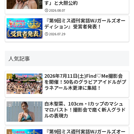
す」と大胆公約
2026.08.07
『第9回ミス週刊実話WJガールズオー
ディション』受賞者発表！
2026.07.29
人気記事
2026年7月11日(土)Find♡Me撮影会
を開催！50名のグラビアアイドルがプ
ラネアール木更津に集結！
白木聖菜、103cm・Iカップのマシュ
マロバスト！撮影会で磨く新人グラド
ルの表現力
『第9回ミス週刊実話WJガールズオー