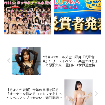
7代目WJガールズ皆川彩月『光彩奪
目』リリースイベント 楽屋ではちょ
っと緊張気味…翌日には世界遺産検定
を受験
【そよんが表紙】今年の目標を語る
「オーナーを務めるコンカフェをもっ
とレベルアップさせたい」週刊実話
2025年3月27日号は3月12日（水）発