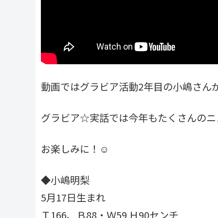
動画ではグラビア活動2年目の小嶋さん
グラビア☆実話では今年もたくさんのニ
お楽しみに！☺
◆小嶋明梨
5月17日生まれ
Ｔ166、Ｂ88・Ｗ59 Ｈ90センチ