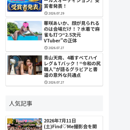
賞者発表！
2026.07.29
華咲あいか、顔が見られる
のは会場だけ！？水着で麻
雀も打つ“2.5次元
VTuber”の正体
2026.07.27
青山天南、4着すべてハイ
レグ＆Tバック！“令和の尻
職人”が語るグラビアと書
道の意外な共通点
2026.07.27
人気記事
2026年7月11日
(土)Find♡Me撮影会を開