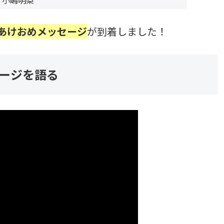
小嶋明梨
あけおめメッセージ
が到着しました！
ージを語る