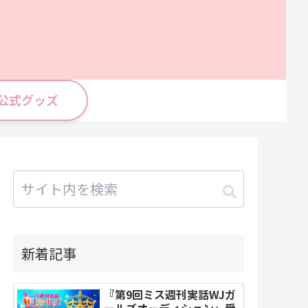
公式グッズ
新着記事
『第9回ミス週刊実話WJガ
ールズオーディション』受