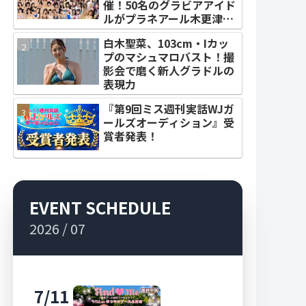
催！50名のグラビアアイド
ルがプラネアール木更津に
集結！
白木聖菜、103cm・Iカッ
プのマシュマロバスト！撮
影会で磨く新人グラドルの
表現力
『第9回ミス週刊実話WJガ
ールズオーディション』受
賞者発表！
EVENT SCHEDULE
2026 / 07
7/11