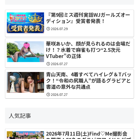
『第9回ミス週刊実話WJガールズオー
ディション』受賞者発表！
2026.07.29
華咲あいか、顔が見られるのは会場だ
け！？水着で麻雀も打つ“2.5次元
VTuber”の正体
2026.07.27
青山天南、4着すべてハイレグ＆Tバッ
ク！“令和の尻職人”が語るグラビアと
書道の意外な共通点
2026.07.27
人気記事
2026年7月11日(土)Find♡Me撮影会