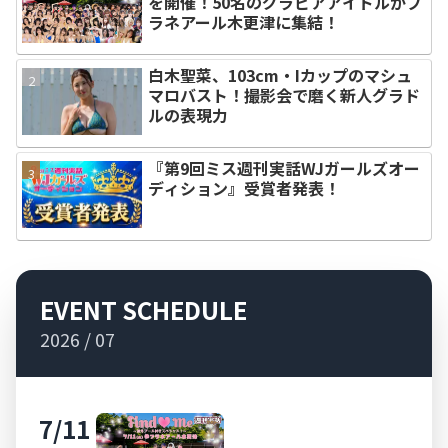
を開催！50名のグラビアアイドルがプ
ラネアール木更津に集結！
白木聖菜、103cm・Iカップのマシュ
マロバスト！撮影会で磨く新人グラド
ルの表現力
『第9回ミス週刊実話WJガールズオー
ディション』受賞者発表！
EVENT SCHEDULE
2026 / 07
7/11