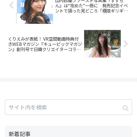
山内鈴蘭ファースト写真集『すずら
ん』は“攻めた”一冊に 発売記念イベ
ントで語った見どころ「極限ギリギリ
まで…」
くりえみが表紙！ VR空間動画特典付
きWEBマガジン『キューピックマガジ
ン』創刊号で日韓クリエイターコラボ
が実現
新着記事