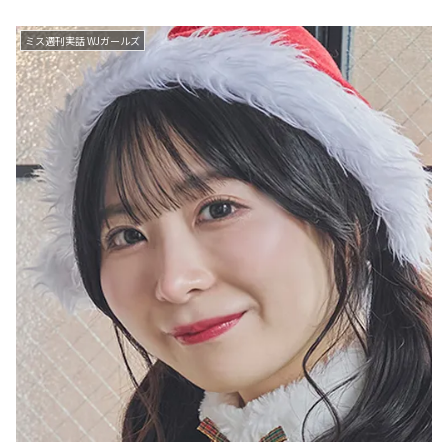
ミス週刊実話 WJガールズ