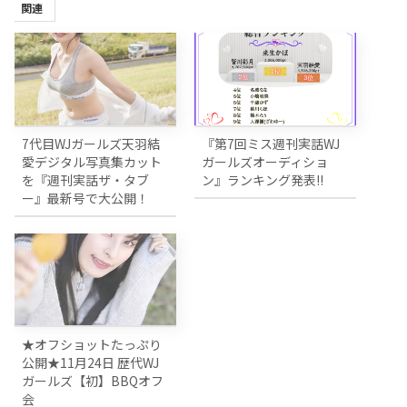
関連
7代目WJガールズ天羽結
『第7回ミス週刊実話WJ
愛デジタル写真集カット
ガールズオーディショ
を『週刊実話ザ・タブ
ン』ランキング発表!!
ー』最新号で大公開！
★オフショットたっぷり
公開★11月24日 歴代WJ
ガールズ【初】BBQオフ
会