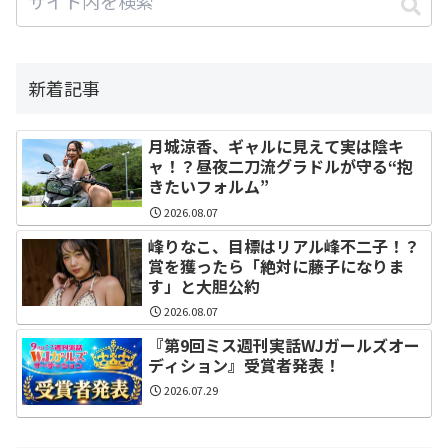
新着記事
月城涼香、ギャルに見えて実は陰キ
ャ！？昼夜二刀流グラドルが守る“抱
きたいフォルム”
2026.08.07
峰りなこ、目標はリアル峰不二子！？
賞を獲ったら「絶対に藤子になりま
す」と大胆公約
2026.08.07
『第9回ミス週刊実話WJガールズオー
ディション』受賞者発表！
2026.07.29