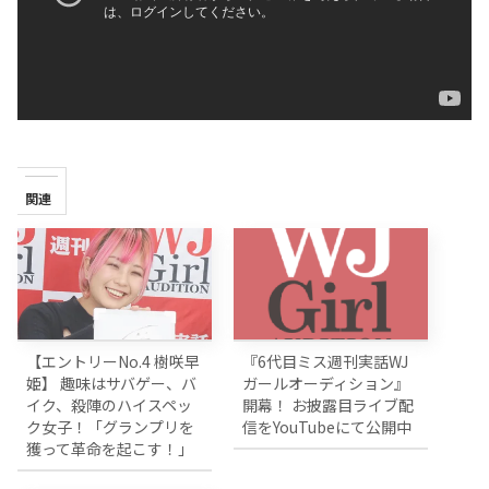
関連
【エントリーNo.4 樹咲早
『6代目ミス週刊実話WJ
姫】 趣味はサバゲー、バ
ガールオーディション』
イク、殺陣のハイスペッ
開幕！ お披露目ライブ配
ク女子！「グランプリを
信をYouTubeにて公開中
獲って革命を起こす！」