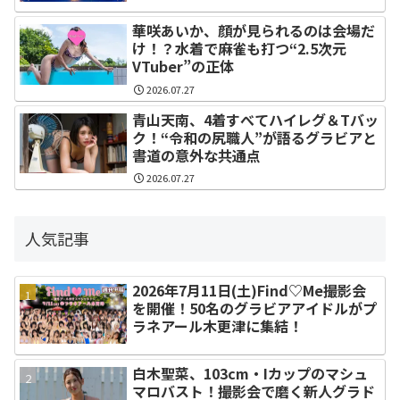
華咲あいか、顔が見られるのは会場だ
け！？水着で麻雀も打つ“2.5次元
VTuber”の正体
2026.07.27
青山天南、4着すべてハイレグ＆Tバッ
ク！“令和の尻職人”が語るグラビアと
書道の意外な共通点
2026.07.27
人気記事
2026年7月11日(土)Find♡Me撮影会
を開催！50名のグラビアアイドルがプ
ラネアール木更津に集結！
白木聖菜、103cm・Iカップのマシュ
マロバスト！撮影会で磨く新人グラド