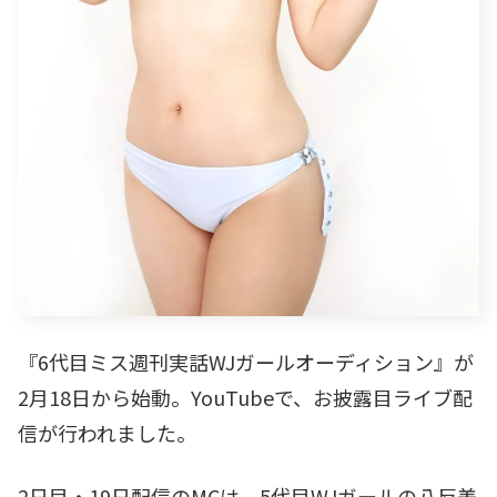
『6代目ミス週刊実話WJガールオーディション』が
2月18日から始動。YouTubeで、お披露目ライブ配
信が行われました。
2日目・19日配信のMCは、5代目WJガールの八反美