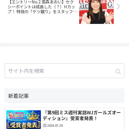
【エントリーNo.2 高森あおい】セク
シーポイントは成長した（？）Hカッ
プ！ 特技の「ケツ蹴り」をスタッフに
お見舞い!?
新着記事
『第9回ミス週刊実話WJガールズオー
ディション』受賞者発表！
2026.07.29