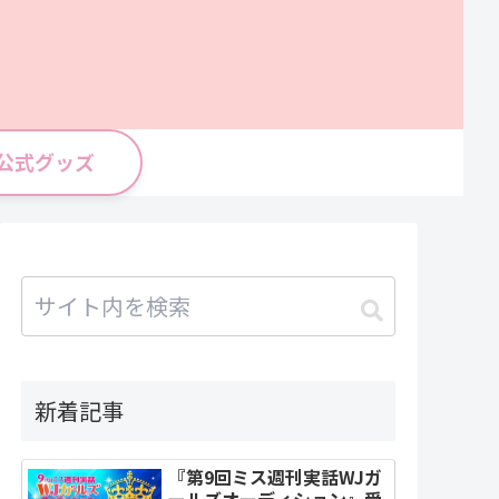
公式グッズ
新着記事
『第9回ミス週刊実話WJガ
ールズオーディション』受