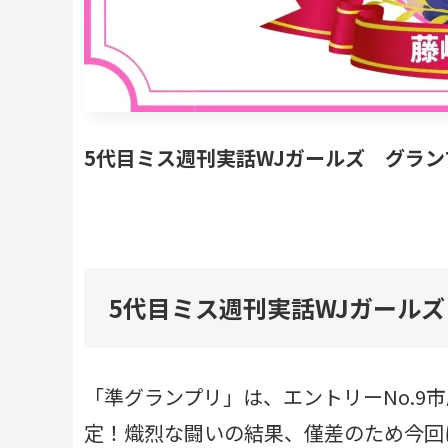
5代目ミス週刊実話WJガールズ グラ
5代目ミス週刊実話WJガール
「準グランプリ」は、エントリーNo.9市原
定！熾烈な闘いの結果、僅差のため今回