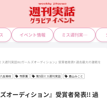
ス
イベント情報
ミス週刊実話 WJガールズ
ミス週刊実話WJガールズオーディション』受賞者発表!! 過去最大の激戦を
八反美咲
市原薫
第5回ミス週刊実話
蒼山みこと
ズオーディション』受賞者発表!! 過