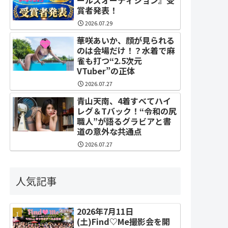
賞者発表！
2026.07.29
華咲あいか、顔が見られる
のは会場だけ！？水着で麻
雀も打つ“2.5次元
VTuber”の正体
2026.07.27
青山天南、4着すべてハイ
レグ＆Tバック！“令和の尻
職人”が語るグラビアと書
道の意外な共通点
2026.07.27
人気記事
2026年7月11日
(土)Find♡Me撮影会を開