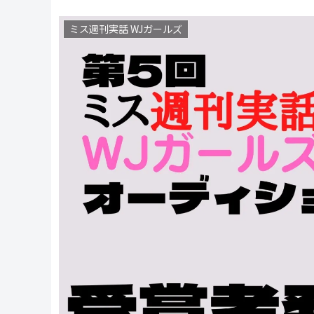
ミス週刊実話 WJガールズ