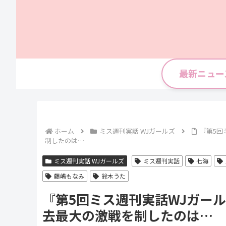
最新ニュー
ホーム
ミス週刊実話 WJガールズ
『第5回
制したのは…
ミス週刊実話 WJガールズ
ミス週刊実話
七海
藤嶋もなみ
鈴木うた
『第5回ミス週刊実話WJガール
去最大の激戦を制したのは…