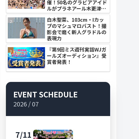
催！50名のグラビアアイド
ルがプラネアール木更津に
集結！
白木聖菜、103cm・Iカッ
プのマシュマロバスト！撮
影会で磨く新人グラドルの
表現力
『第9回ミス週刊実話WJガ
ールズオーディション』受
賞者発表！
EVENT SCHEDULE
2026 / 07
7/11