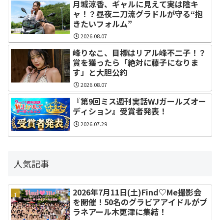
月城涼香、ギャルに見えて実は陰キ
ャ！？昼夜二刀流グラドルが守る“抱
きたいフォルム”
2026.08.07
峰りなこ、目標はリアル峰不二子！？
賞を獲ったら「絶対に藤子になりま
す」と大胆公約
2026.08.07
『第9回ミス週刊実話WJガールズオー
ディション』受賞者発表！
2026.07.29
人気記事
2026年7月11日(土)Find♡Me撮影会
を開催！50名のグラビアアイドルがプ
ラネアール木更津に集結！