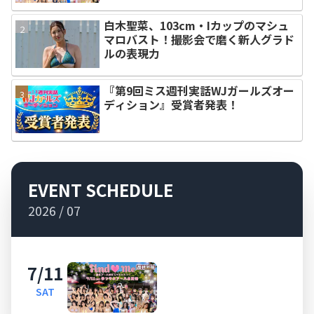
白木聖菜、103cm・Iカップのマシュ
マロバスト！撮影会で磨く新人グラド
ルの表現力
『第9回ミス週刊実話WJガールズオー
ディション』受賞者発表！
EVENT SCHEDULE
2026 / 07
7/11
SAT