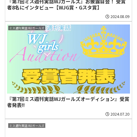
『第7回ミス週刊実話WJガールズ』お披露目会！ 受賞
者8名にインタビュー【WJG賞・Gスタ賞】
2024.08.09
ミス週刊実話 WJガールズ
『第7回ミス週刊実話WJガールズオーディション』受賞
者発表!!
2024.07.20
ミス週刊実話 WJガールズ