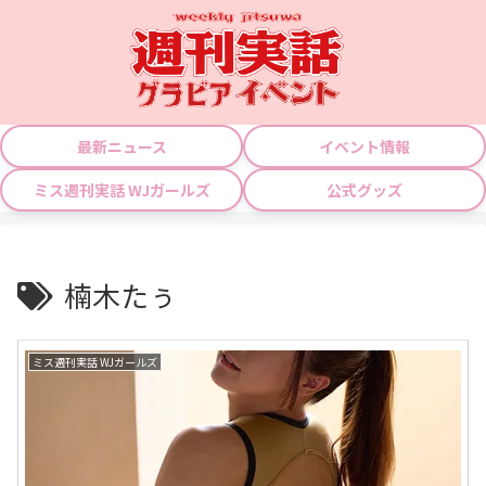
最新ニュース
イベント情報
ミス週刊実話 WJガールズ
公式グッズ
楠木たぅ
ミス週刊実話 WJガールズ