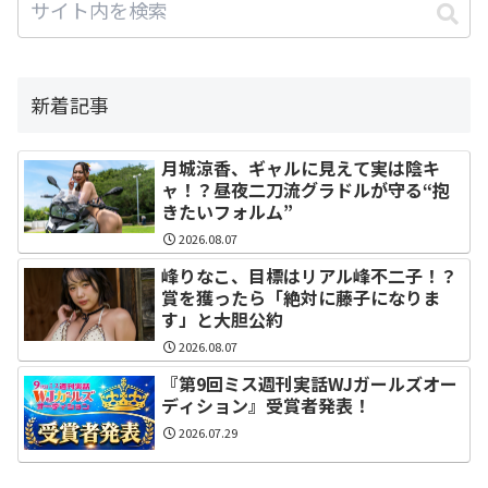
新着記事
月城涼香、ギャルに見えて実は陰キ
ャ！？昼夜二刀流グラドルが守る“抱
きたいフォルム”
2026.08.07
峰りなこ、目標はリアル峰不二子！？
賞を獲ったら「絶対に藤子になりま
す」と大胆公約
2026.08.07
『第9回ミス週刊実話WJガールズオー
ディション』受賞者発表！
2026.07.29