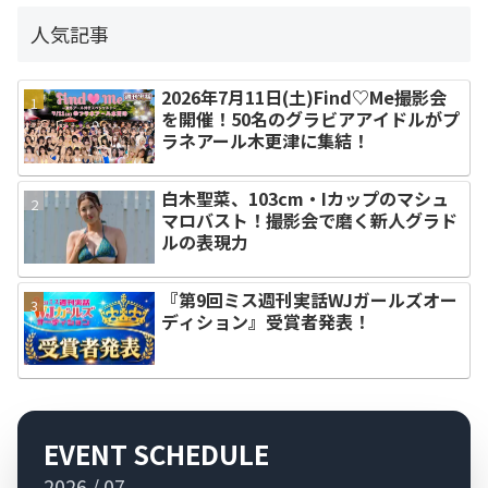
人気記事
2026年7月11日(土)Find♡Me撮影会
を開催！50名のグラビアアイドルがプ
ラネアール木更津に集結！
白木聖菜、103cm・Iカップのマシュ
マロバスト！撮影会で磨く新人グラド
ルの表現力
『第9回ミス週刊実話WJガールズオー
ディション』受賞者発表！
EVENT SCHEDULE
2026 / 07