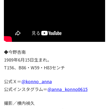
◆今野杏南
1989年6月15日生まれ。
T156、B86・W59・H83センチ
公式Ｘ＝
@konno_anna
公式インスタグラム＝
@anna_konno0615
撮影／横内禎久