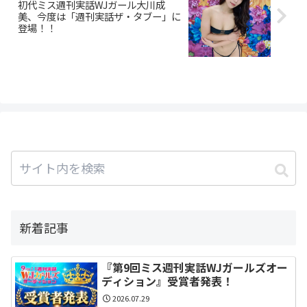
初代ミス週刊実話WJガール大川成
美、今度は「週刊実話ザ・タブー」に
登場！！
新着記事
『第9回ミス週刊実話WJガールズオー
ディション』受賞者発表！
2026.07.29