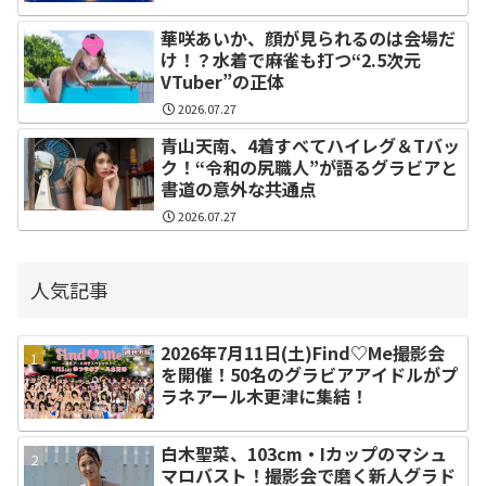
華咲あいか、顔が見られるのは会場だ
け！？水着で麻雀も打つ“2.5次元
VTuber”の正体
2026.07.27
青山天南、4着すべてハイレグ＆Tバッ
ク！“令和の尻職人”が語るグラビアと
書道の意外な共通点
2026.07.27
人気記事
2026年7月11日(土)Find♡Me撮影会
を開催！50名のグラビアアイドルがプ
ラネアール木更津に集結！
白木聖菜、103cm・Iカップのマシュ
マロバスト！撮影会で磨く新人グラド