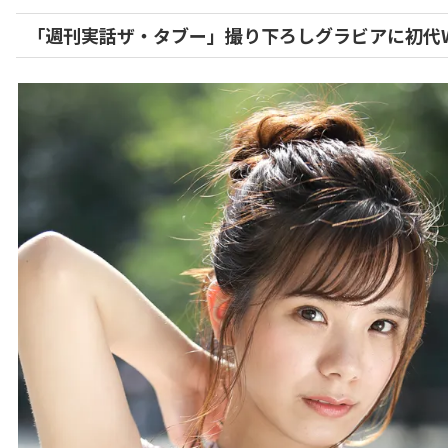
「週刊実話ザ・タブー」撮り下ろしグラビアに初代WJ