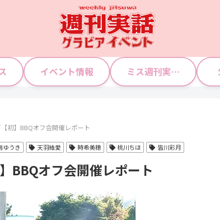
ス
イベント情報
ミス週刊実話 WJガールズ
ルズ【初】BBQオフ会開催レポート
南ゆうき
天羽結愛
時希美穂
桃川ちほ
皆川彩月
初】BBQオフ会開催レポート