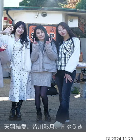
、天羽結愛、皆川彩月、南ゆうき
2024.11.29