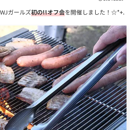
WJガールズ
初の!!オフ会
を開催しました！☆*+.