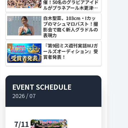
催！50名のグラビアアイド
ルがプラネアール木更津に
集結！
白木聖菜、103cm・Iカッ
プのマシュマロバスト！撮
影会で磨く新人グラドルの
表現力
『第9回ミス週刊実話WJガ
ールズオーディション』受
賞者発表！
EVENT SCHEDULE
2026 / 07
7/11