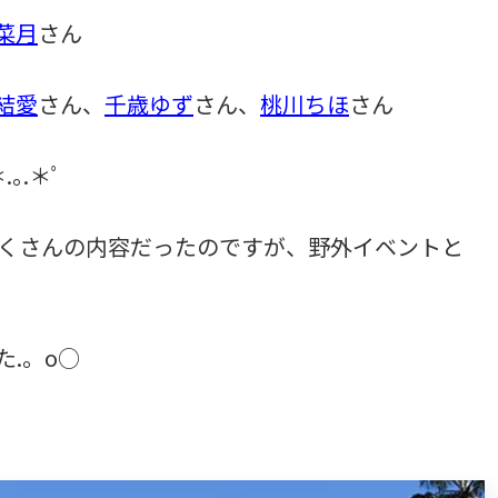
菜月
さん
結愛
さん、
千歳ゆず
さん、
桃川ちほ
さん
.｡.＊ﾟ
だくさんの内容だったのですが、野外イベントと
.。o○