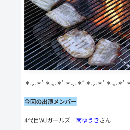
＊.｡.＊ﾟ＊.｡.＊ﾟ＊.｡.＊ﾟ＊.｡.＊ﾟ＊.｡.＊ﾟ＊
今回の出演メンバー
4代目WJガールズ
南ゆうき
さん