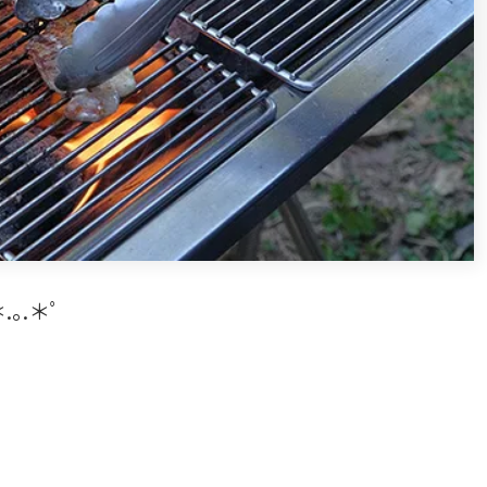
.｡.＊ﾟ