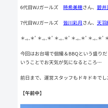
6代目WJガールズ
時希美穂
さん、
碧井
7代目WJガールズ
皆川彩月
さん、
天羽
＊.｡.＊ﾟ＊.｡.＊ﾟ＊.｡.＊ﾟ＊.｡.＊ﾟ＊.｡.＊ﾟ＊
今回はお台場で個撮＆BBQという盛り
いうことでお天気が気になるところ…
前日まで、運営スタッフもドキドキでした
【午前中】