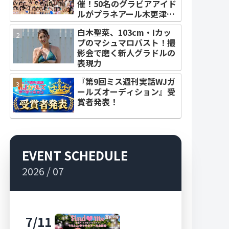
催！50名のグラビアアイド
ルがプラネアール木更津に
集結！
白木聖菜、103cm・Iカッ
プのマシュマロバスト！撮
影会で磨く新人グラドルの
表現力
『第9回ミス週刊実話WJガ
ールズオーディション』受
賞者発表！
EVENT SCHEDULE
2026 / 07
7/11