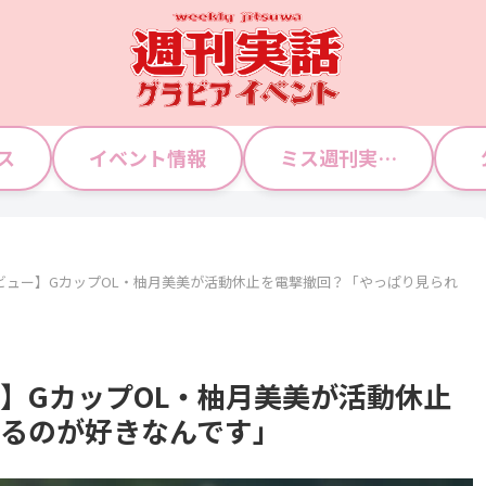
ス
イベント情報
ミス週刊実話 WJガールズ
ビュー】GカップOL・柚月美美が活動休止を電撃撤回？「やっぱり見られ
】GカップOL・柚月美美が活動休止
るのが好きなんです」