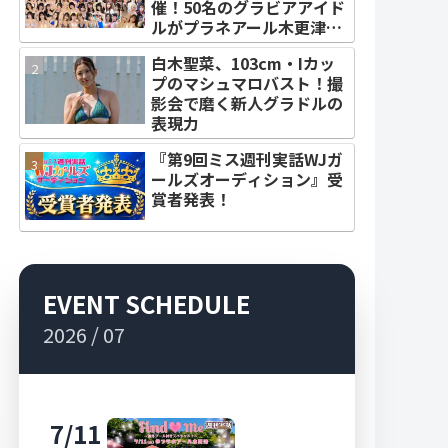
催！50名のグラビアアイド
ルがプラネアール木更津に
集結！
白木聖菜、103cm・Iカッ
プのマシュマロバスト！撮
影会で磨く新人グラドルの
表現力
『第9回ミス週刊実話WJガ
ールズオーディション』受
賞者発表！
EVENT SCHEDULE
2026 / 07
7/11