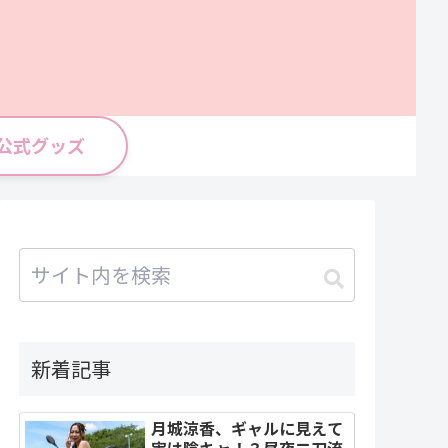
公式グッズ
新着記事
月城涼香、ギャルに見えて
実は陰キャ！？昼夜二刀流